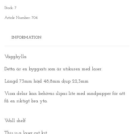
Stock:
7
Article Number:
704
INFORMATION
Vägghylla
Detta är en byggsats som är utskuren med laser.
Längd 73mm höjd 48,8mm djup 22,3mm
Vissa delar kan behövas slipas lite med sandpapper för att
få en riktigt bra yta.
Wall shelf
This is a laser cut kit.