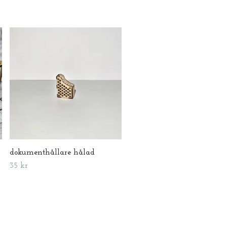
Skärbräda
30 kr
dokumenthållare hålad
35 kr