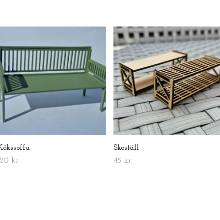
Kökssoffa
Skoställ
120 kr
45 kr