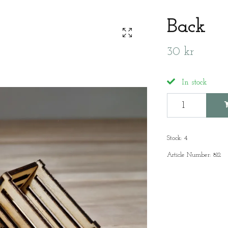
Back
30 kr
In stock
Stock:
4
Article Number:
812